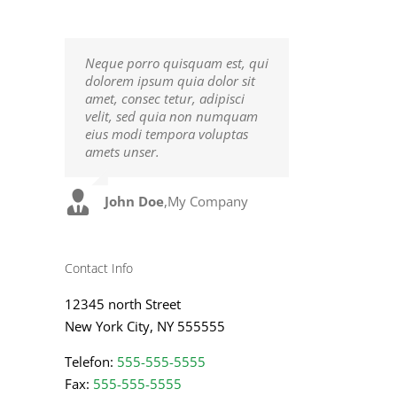
Neque porro quisquam est, qui
Aliquam erat volutpat. Quisque
dolorem ipsum quia dolor sit
at est id ligula facilisis laoreet
amet, consec tetur, adipisci
eget pulvinar nibh.
velit, sed quia non numquam
Suspendisse at ultrices dui.
eius modi tempora voluptas
Curabitur ac felis arcu sadips
amets unser.
ipsums fugiats nemis.
John Doe
Luke Beck
,
My Company
,
Theme Fusion
Contact Info
12345 north Street
New York City, NY 555555
Telefon:
555-555-5555
Fax:
555-555-5555